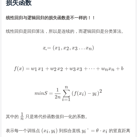
损失函数
线性回归与逻辑回归的损失函数是不一样的！！
线性回归是回归算法，所以是连续的，而逻辑回归是分类算法。
=
(
,
\vec x = (x_1,x_2,x_3 \dots 
,
…
)
1
2
3
x
x
x
x
x
n
(
)
=
+
+
f(x) = w_1x_1+w_2x_2+w_3x
+
⋯
+
+
1
1
2
2
3
3
f
x
w
x
w
x
w
x
w
x
b
n
n
n
minS = \frac {1} {2n} \sum_
1
∑
2
=
(
(
)
−
)
min
S
f
x
y
i
i
2
n
=
1
i
1
\frac1
其中的
只是将代价函数值归一化的系数。
n
n
(x_i,y_i)
y_iˆ=θ⋅x_i
(
,
)
ˆ
=
⋅
表示每一个训练点
到拟合直线
的竖直距离
x
y
y
θ
x
i
i
i
i