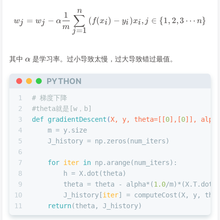
n
w_j = w_j - \alpha \frac1m \
1
∑
=
−
(
(
)
−
)
,
∈
{
1
,
2
,
3
⋯
}
w
w
α
f
x
y
x
j
n
j
j
i
i
i
m
=
1
j
\alpha
其中
是学习率。过小导致太慢，过大导致错过最值。
α
PYTHON
1
# 梯度下降
2
#theta就是[w，b]
3
def
gradientDescent
(
X, y, theta=[[
0
],[
0
]], alph
4
    m = y.size
5
    J_history = np.zeros(num_iters)
6
7
for
iter
in
 np.arange(num_iters):
8
        h = X.dot(theta)
9
        theta = theta - alpha*(
1.0
/m)*(X.T.dot(
10
        J_history[
iter
] = computeCost(X, y, the
11
return
(theta, J_history)