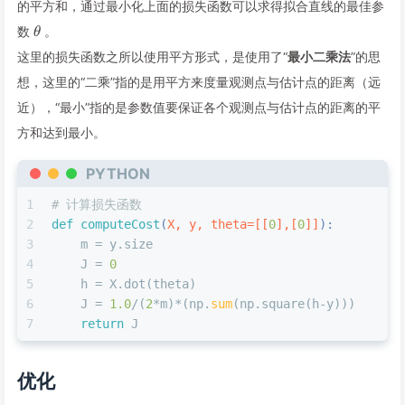
的平方和，通过最小化上面的损失函数可以求得拟合直线的最佳参
θ
数
。
θ
这里的损失函数之所以使用平方形式，是使用了“
最小二乘法
”的思
想，这里的“二乘”指的是用平方来度量观测点与估计点的距离（远
近），“最小”指的是参数值要保证各个观测点与估计点的距离的平
方和达到最小。
PYTHON
1
# 计算损失函数
2
def
computeCost
(
X, y, theta=[[
0
],[
0
]]
):
3
    m = y.size
4
    J = 
0
5
    h = X.dot(theta)
6
    J = 
1.0
/(
2
*m)*(np.
sum
(np.square(h-y)))
7
return
 J
优化