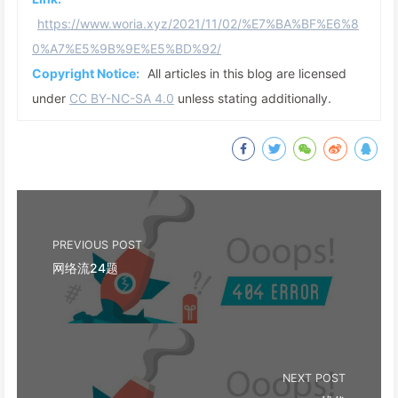
https://www.woria.xyz/2021/11/02/%E7%BA%BF%E6%8
0%A7%E5%9B%9E%E5%BD%92/
Copyright Notice:
All articles in this blog are licensed
under
CC BY-NC-SA 4.0
unless stating additionally.
PREVIOUS POST
网络流24题
NEXT POST