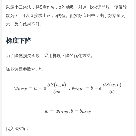
以最小二乘法，将S看作w，b的函数，对w，b求偏导数，使偏导
数为0，可以直接求出w，b的值。但实际应用中，由于数据量太
大，反而效果不好。
梯度下降
为了降低损失函数，采用梯度下降的优化方法。
逐步调整参数w，b。
∂
(
,
)
∂
(
,
)
w_{new} = w - a\frac {\parti
S
w
b
S
w
b
=
−
，
=
−
w
w
a
b
b
a
n
e
w
n
e
w
∂
∂
w
b
=
w = w_{new},b = b_{new}
,
=
w
w
b
b
n
e
w
n
e
w
代入S求得：