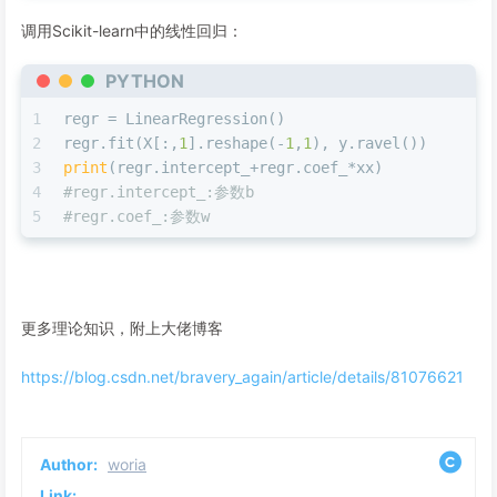
调用Scikit-learn中的线性回归：
PYTHON
1
regr = LinearRegression()
2
regr.fit(X[:,
1
].reshape(-
1
,
1
), y.ravel())
3
print
(regr.intercept_+regr.coef_*xx)
4
#regr.intercept_:参数b
5
#regr.coef_:参数w
更多理论知识，附上大佬博客
https://blog.csdn.net/bravery_again/article/details/81076621
Author:
woria
Link: