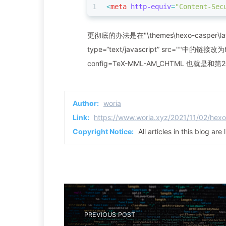
1
<
meta
http-equiv
=
"Content-Sec
更彻底的办法是在"\themes\hexo-casper\layo
type=“text/javascript” src=""中的链接改为http
config=TeX-MML-AM_CHTML 也就
Author:
woria
Link:
https://www.woria.xyz/2021/11/02/
Copyright Notice:
All articles in this blog ar
PREVIOUS POST