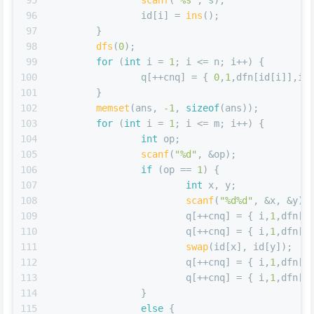
96
		id[i] = 
ins
();
97
	}
98
dfs
(
0
);
99
for
 (
int
 i = 
1
; i <= n; i++) {
100
		q[++cnq] = { 
0
,
1
,dfn[id[i]],i,
101
	}
102
memset
(ans, 
-1
, 
sizeof
(ans));
103
for
 (
int
 i = 
1
; i <= m; i++) {
104
int
 op;
105
scanf
(
"%d"
, &op);
106
if
 (op == 
1
) {
107
int
 x, y;
108
scanf
(
"%d%d"
, &x, &y);
109
			q[++cnq] = { i,
1
,dfn[i
110
			q[++cnq] = { i,
1
,dfn[i
111
swap
(id[x], id[y]);
112
			q[++cnq] = { i,
1
,dfn[i
113
			q[++cnq] = { i,
1
,dfn[i
114
		}
115
else
 {