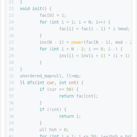
21
}
22
void
init
()
{
23
	fac[
0
] = 
1
;
24
for
 (
int
 i = 
1
; i < N; i++) {
25
		fac[i] = fac[i - 
1
] * i %mod;
26
	}
27
	inv[N - 
1
] = 
power
(fac[N - 
1
], mod - 
2
)
28
for
 (
int
 i = N - 
2
; i >= 
0
; i--) {
29
		inv[i] = inv[i + 
1
] * (i + 
1
) %
30
	}
31
}
32
unordered_map<ull, ll>mp;
33
ll 
dfs
(
int
 cur, 
int
 cnt)
{
34
if
 (cur >= 
50
) {
35
return
 fac[cnt];
36
	}
37
if
 (!cnt) {
38
return
1
;
39
	}
40
	ull hsh = 
0
;
41
for
 (
int
 i = 
1
; i <= 
50
; i++)hsh = hsh 