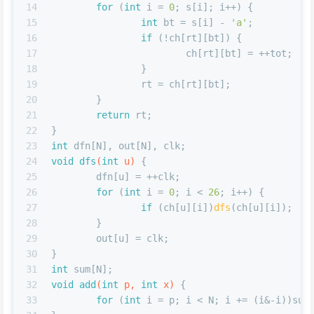
14
for
 (
int
 i = 
0
; s[i]; i++) {
15
int
 bt = s[i] - 
'a'
;
16
if
 (!ch[rt][bt]) {
17
			ch[rt][bt] = ++tot;
18
		}
19
		rt = ch[rt][bt];
20
	}
21
return
 rt;
22
}
23
int
 dfn[N], out[N], clk;
24
void
dfs
(
int
 u)
{
25
	dfn[u] = ++clk;
26
for
 (
int
 i = 
0
; i < 
26
; i++) {
27
if
 (ch[u][i])
dfs
(ch[u][i]);
28
	}
29
	out[u] = clk;
30
}
31
int
 sum[N];
32
void
add
(
int
 p, 
int
 x)
{
33
for
 (
int
 i = p; i < N; i += (i&-i))sum