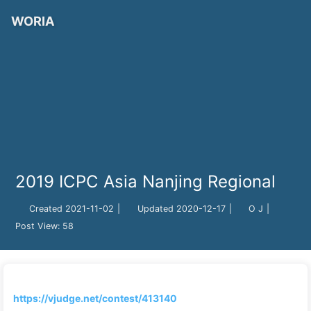
WORIA
2019 ICPC Asia Nanjing Regional
Created
2021-11-02
|
Updated
2020-12-17
|
O J
|
Post View:
58
https://vjudge.net/contest/413140