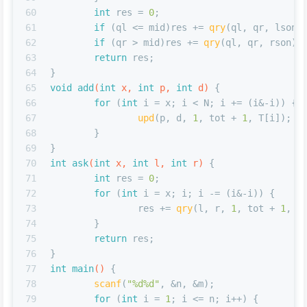
60
int
 res = 
0
;
61
if
 (ql <= mid)res += 
qry
(ql, qr, lson)
62
if
 (qr > mid)res += 
qry
(ql, qr, rson);
63
return
 res;
64
}
65
void
add
(
int
 x, 
int
 p, 
int
 d)
{
66
for
 (
int
 i = x; i < N; i += (i&-i)) {
67
upd
(p, d, 
1
, tot + 
1
, T[i]);
68
	}
69
}
70
int
ask
(
int
 x, 
int
 l, 
int
 r)
{
71
int
 res = 
0
;
72
for
 (
int
 i = x; i; i -= (i&-i)) {
73
		res += 
qry
(l, r, 
1
, tot + 
1
, T
74
	}
75
return
 res;
76
}
77
int
main
()
{
78
scanf
(
"%d%d"
, &n, &m);
79
for
 (
int
 i = 
1
; i <= n; i++) {