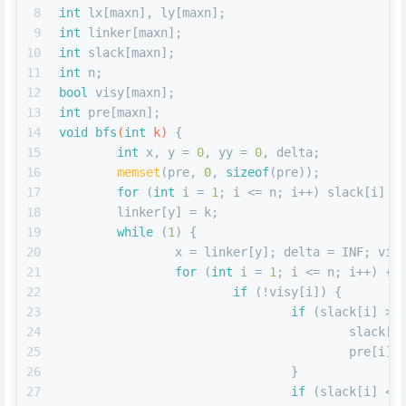
8
int
 lx[maxn], ly[maxn];
9
int
 linker[maxn];
10
int
 slack[maxn];
11
int
 n;
12
bool
 visy[maxn];
13
int
 pre[maxn];
14
void
bfs
(
int
 k)
{
15
int
 x, y = 
0
, yy = 
0
, delta;
16
memset
(pre, 
0
, 
sizeof
(pre));
17
for
 (
int
 i = 
1
; i <= n; i++) slack[i] =
18
	linker[y] = k;
19
while
 (
1
) {
20
		x = linker[y]; delta = INF; vis
21
for
 (
int
 i = 
1
; i <= n; i++) {
22
if
 (!visy[i]) {
23
if
 (slack[i] > 
24
					slac
25
					pre[i]
26
				}
27
if
 (slack[i] < 