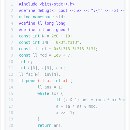
1
#
include
<bits/stdc++.h>
2
#
define
 debug(x) cout << #x << 
":\t"
 << (x) << 
3
using
namespace
 std;
4
#
define
 ll long long
5
#
define
 ull unsigned ll
6
const
int
 N = 
2e6
 + 
10
;
7
const
int
 INF = 
0x3f3f3f3f
;
8
const
 ll inf = 
0x3f3f3f3f3f3f3f3f
;
9
const
 ll mod = 
1e9
 + 
7
;
10
int
 n;
11
int
 a[N], c[N], cur;
12
ll fac[N], inv[N];
13
ll 
power
(ll a, 
int
 x)
{
14
	ll ans = 
1
;
15
while
 (x) {
16
if
 (x & 
1
) ans = (ans * a) % mo
17
		a = (a * a) % mod;
18
		x >>= 
1
;
19
	}
20
return
 ans;