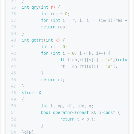
34
}
35
int
qry
(
int
 r)
{
36
int
 res = 
0
;
37
for
 (
int
 i = r; i; i -= (i&-i))res += 
38
return
 res;
39
}
40
int
getrt
(
int
 k)
{
41
int
 rt = 
0
;
42
for
 (
int
 i = 
0
; i < k; i++) {
43
if
 (!ch[rt][s[i] - 
'a'
])
return
44
		rt = ch[rt][s[i] - 
'a'
];
45
	}
46
return
 rt;
47
}
48
struct
X
49
{
50
int
 t, op, df, idx, x;
51
bool
operator
<(
const
 X& b)
const
 {
52
return
 t < b.t;
53
	}
54
}q[N];