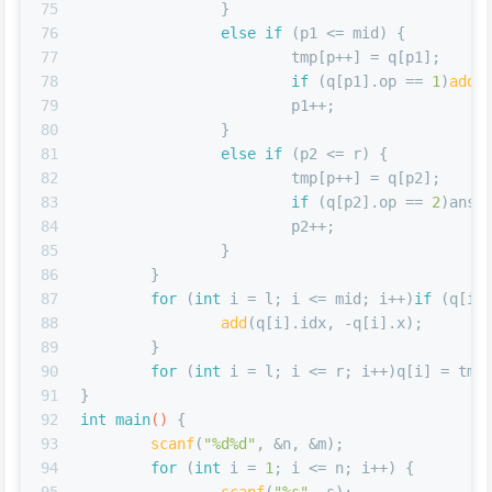
75
		}
76
else
if
 (p1 <= mid) {
77
			tmp[p++] = q[p1];
78
if
 (q[p1].op == 
1
)
add
(
79
			p1++;
80
		}
81
else
if
 (p2 <= r) {
82
			tmp[p++] = q[p2];
83
if
 (q[p2].op == 
2
)ans[
84
			p2++;
85
		}
86
	}
87
for
 (
int
 i = l; i <= mid; i++)
if
 (q[i]
88
add
(q[i].idx, -q[i].x);
89
	}
90
for
 (
int
 i = l; i <= r; i++)q[i] = tmp
91
}
92
int
main
()
{
93
scanf
(
"%d%d"
, &n, &m);
94
for
 (
int
 i = 
1
; i <= n; i++) {
95
scanf
(
"%s"
, s);