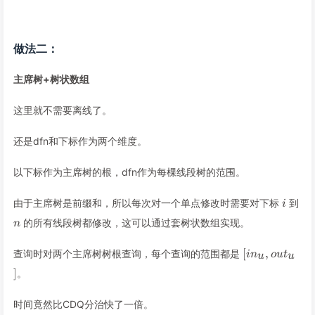
做法二：
主席树+树状数组
这里就不需要离线了。
还是dfn和下标作为两个维度。
以下标作为主席树的根，dfn作为每棵线段树的范围。
i
n
由于主席树是前缀和，所以每次对一个单点修改时需要对下标
到
i
的所有线段树都修改，这可以通过套树状数组实现。
n
[in_u,out_u]
[
,
查询时对两个主席树树根查询，每个查询的范围都是
i
n
o
u
t
u
u
]
。
时间竟然比CDQ分治快了一倍。