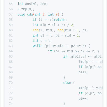
55
int
 ans[N], cnq;
56
X tmp[N];
57
void
cdq
(
int
 l, 
int
 r)
{
58
if
 (l == r)
return
;
59
int
 mid = (l + r) / 
2
;
60
cdq
(l, mid); 
cdq
(mid + 
1
, r);
61
int
 p1 = l, p2 = mid + 
1
;
62
int
 p = l;
63
while
 (p1 <= mid || p2 <= r) {
64
if
 (p1 <= mid && p2 <= r) {
65
if
 (q[p1].df <= q[p2].
66
				tmp[p++] = q[p
67
if
 (q[p1].op =
68
				p1++;
69
			}
70
else
 {
71
				tmp[p++] = q[p
72
if
 (q[p2].op =
73
				p2++;
74
			}