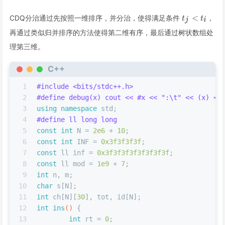
t_j<t_i
<
CDQ分治通过先按照一维排序，并分治，使得满足条件
，
t
t
j
i
再通过类似归并排序的方法使得第二维有序，最后通过树状数组处
理第三维。
C++
1
#
include
<bits/stdc++.h>
2
#
define
 debug(x) cout << #x << 
":\t"
 << (x) <<
3
using
namespace
 std;
4
#
define
 ll long long
5
const
int
 N = 
2e6
 + 
10
;
6
const
int
 INF = 
0x3f3f3f3f
;
7
const
 ll inf = 
0x3f3f3f3f3f3f3f3f
;
8
const
 ll mod = 
1e9
 + 
7
;
9
int
 n, m;
10
char
 s[N];
11
int
 ch[N][
30
], tot, id[N];
12
int
ins
()
{
13
int
 rt = 
0
;