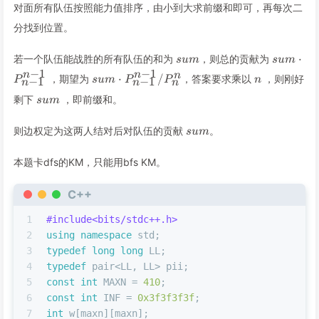
对面所有队伍按照能力值排序，由小到大求前缀和即可，再每次二
分找到位置。
sum
sum\cdo
⋅
若一个队伍能战胜的所有队伍的和为
，则总的贡献为
s
u
m
s
u
m
P^{n-
−
1
−
1
sum\cdot
n
n
n
n
⋅
/
，期望为
，答案要求乘以
，则刚好
P
s
u
m
P
P
n
−
1
−
1
n
n
n
1}_{n-1
P^{n-
sum
剩下
，即前缀和。
s
u
m
1}_{n-
1}/P^n_n
sum
则边权定为这两人结对后对队伍的贡献
。
s
u
m
本题卡dfs的KM，只能用bfs KM。
C++
1
#
include
<bits/stdc++.h>
2
using
namespace
 std;
3
typedef
long
long
 LL;
4
typedef
 pair<LL, LL> pii;
5
const
int
 MAXN = 
410
;
6
const
int
 INF = 
0x3f3f3f3f
;
7
int
 w[maxn][maxn];