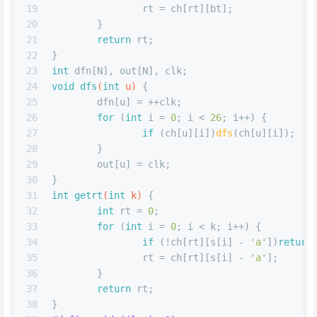
19
		rt = ch[rt][bt];
20
	}
21
return
 rt;
22
}
23
int
 dfn[N], out[N], clk;
24
void
dfs
(
int
 u)
{
25
	dfn[u] = ++clk;
26
for
 (
int
 i = 
0
; i < 
26
; i++) {
27
if
 (ch[u][i])
dfs
(ch[u][i]);
28
	}
29
	out[u] = clk;
30
}
31
int
getrt
(
int
 k)
{
32
int
 rt = 
0
;
33
for
 (
int
 i = 
0
; i < k; i++) {
34
if
 (!ch[rt][s[i] - 
'a'
])
return
35
		rt = ch[rt][s[i] - 
'a'
];
36
	}
37
return
 rt;
38
}