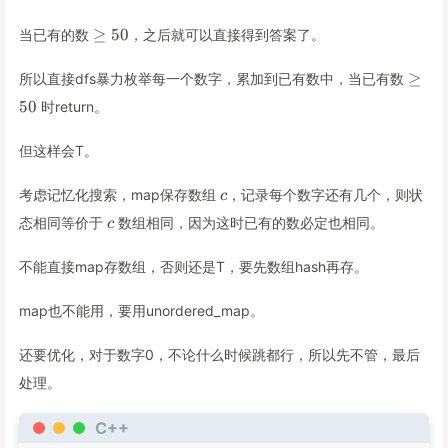
x,a_i\le
50
\ge
≥
50
当已有的数
，之后就可以直接得到答案了。
50
\ge
≥
所以直接dfs暴力枚举每一个数字，累加到已有数中，当已有数
50
50
时return。
但这样会T。
c
考虑记忆化搜索，map保存数组
，记录每个数字还有几个，则状
c
c
态相同等价于
数组相同，因为这时已有的数必定也相同。
c
不能直接map存数组，否则还是T，要先数组hash再存。
map也不能用，要用unordered_map。
还要优化，对于数字0，不论什么时候跳都行，所以先不管，最后
处理。
C++