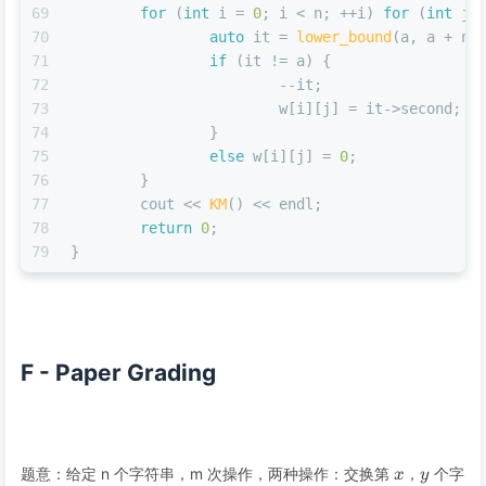
69
for
 (
int
 i = 
0
; i < n; ++i) 
for
 (
int
 j 
70
auto
 it = 
lower_bound
(a, a + n,
71
if
 (it != a) {
72
			--it;
73
			w[i][j] = it->second;
74
		}
75
else
 w[i][j] = 
0
;
76
	}
77
	cout << 
KM
() << endl;
78
return
0
;
79
}
F - Paper Grading
x
y
题意：给定 n 个字符串，m 次操作，两种操作：交换第
，
个字
x
y