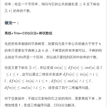
\ge
[l,r]
≥
符串；给定一个字符串，询问与它的公共前缀长度
且下标在
k
k
[
,
]
的串的个数。
l
r
做法一：
离线+Trie+CDQ分治+树状数组
先把所有串都插到字典树里，则要找与某个串公共前缀大于等于 k
的串只需要在字典树上走 k 步，子树里的所有串都可以。子树的特
点就在于dfs序是一个区间，所以就只要找到区间中的串的个数。
[l,r]
in[u]\le
l\le
[
,
]
[
]
≤
[
]
≤
[
]
但是又要下标在
，所以变成
且
l
r
in
u
df
n
v
o
u
t
u
l
dfn[v]\le
i\le
dfn[v]\le
≤
≤
[
]
≤
[
]
∧
≤
，这可以通过二维容斥变成求
i
r
df
n
v
in
u
i
out[u]
r
in[u]\wedge
dfn[v]\le
dfn[v]\le
dfn[v]\
[
]
≤
[
]
∧
≤
[
]
≤
[
]
∧
≤
，
，
，
l
df
n
v
in
u
i
r
df
n
v
o
u
t
u
i
l
i\le l
in[u]\wedge
out[u]\wedge
out[u]
[
]
≤
[
]
∧
≤
。就变成了四个二维偏序问题。
df
n
v
o
u
t
u
i
r
i\le r
i\le l
i\le r
对于交换操作，不能让它影响到它之前的询问，需要离线下来，并
t
增加维度
，变成三维偏序问题，CDQ分治解决。
t