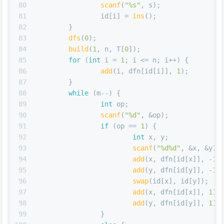
80
scanf
(
"%s"
, s);
81
		id[i] = 
ins
();
82
	}
83
dfs
(
0
);
84
build
(
1
, n, T[
0
]);
85
for
 (
int
 i = 
1
; i <= n; i++) {
86
add
(i, dfn[id[i]], 
1
);
87
	}
88
while
 (m--) {
89
int
 op;
90
scanf
(
"%d"
, &op);
91
if
 (op == 
1
) {
92
int
 x, y;
93
scanf
(
"%d%d"
, &x, &y);
94
add
(x, dfn[id[x]], 
-1
)
95
add
(y, dfn[id[y]], 
-1
)
96
swap
(id[x], id[y]);
97
add
(x, dfn[id[x]], 
1
);
98
add
(y, dfn[id[y]], 
1
);
99
		}