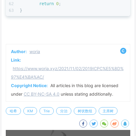
62
return
0
;
63
}
Author:
woria
Link:
https://www.woria.xyz/2021/11/02/2019ICPC%E5%8D%
97%E4%BA%AC/
Copyright Notice:
All articles in this blog are licensed
under
CC BY-NC-SA 4.0
unless stating additionally.
哈希
KM
Trie
分治
树状数组
主席树