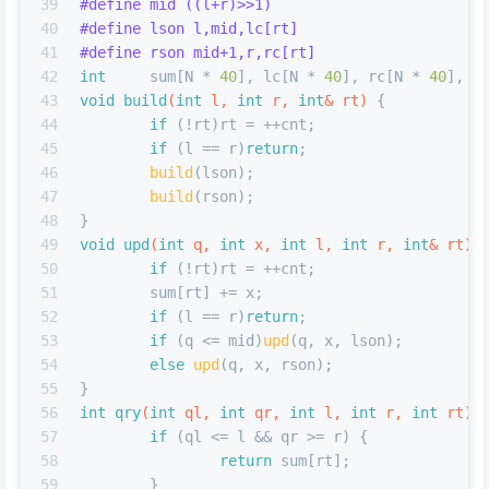
39
#
define
 mid ((l+r)>>1)
40
#
define
 lson l,mid,lc[rt]
41
#
define
 rson mid+1,r,rc[rt]
42
int
	sum[N * 
40
], lc[N * 
40
], rc[N * 
40
], T
43
void
build
(
int
 l, 
int
 r, 
int
& rt)
{
44
if
 (!rt)rt = ++cnt;
45
if
 (l == r)
return
;
46
build
(lson);
47
build
(rson);
48
}
49
void
upd
(
int
 q, 
int
 x, 
int
 l, 
int
 r, 
int
& rt)
50
if
 (!rt)rt = ++cnt;
51
	sum[rt] += x;
52
if
 (l == r)
return
;
53
if
 (q <= mid)
upd
(q, x, lson);
54
else
upd
(q, x, rson);
55
}
56
int
qry
(
int
 ql, 
int
 qr, 
int
 l, 
int
 r, 
int
 rt)
57
if
 (ql <= l && qr >= r) {
58
return
 sum[rt];
59
	}