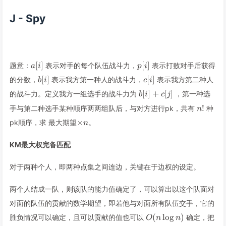
J - Spy
a[i]
p[i]
[
]
[
]
题意：
表示对手的每个队伍战斗力，
表示打败对手后获得
a
i
p
i
b[i]
c[i]
[
]
[
]
的分数，
表示我方第一种人的战斗力，
表示我方第二种人
b
i
c
i
b[i]+c[j]
[
]
+
[
]
的战斗力。定义我方一组选手的战斗力为
，第一种选
b
i
c
j
n!
!
手与第二种选手某种顺序两两组队后，与对方进行pk，共有
种
n
×n
×
pk顺序，求 最大期望
。
n
KM最大权完备匹配
对于两种个人，即两种点集之间连边，关键在于边权的设定。
两个人结成一队，则该队的能力值确定了，可以算出以这个队面对
对面的队伍的贡献的数学期望，即若他与对面所有队伍交手，它的
O(n\log
(
lo
g
)
胜负情况可以确定，且可以贡献的值也可以
确定，把
O
n
n
n)