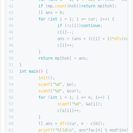
42
if
 (mp.
count
(hsh))
return
 mp[hsh];
43
	ll ans = 
0
;
44
for
 (
int
 i = 
1
; i <= cur; i++) {
45
if
 (!c[i])
continue
;
46
		c[i]--;
47
		ans = (ans + (c[i] + 
1
)*
dfs
(cur
48
		c[i]++;
49
	}
50
return
 mp[hsh] = ans;
51
}
52
int
main
()
{
53
init
();
54
scanf
(
"%d"
, &n);
55
scanf
(
"%d"
, &cur);
56
for
 (
int
 i = 
1
; i <= n; i++) {
57
scanf
(
"%d"
, &a[i]);
58
		c[a[i]]++;
59
	}
60
	ll ans = 
dfs
(cur, n - c[
0
]);
61
printf
(
"%lld\n"
, ans*fac[n] % mod*inv[n