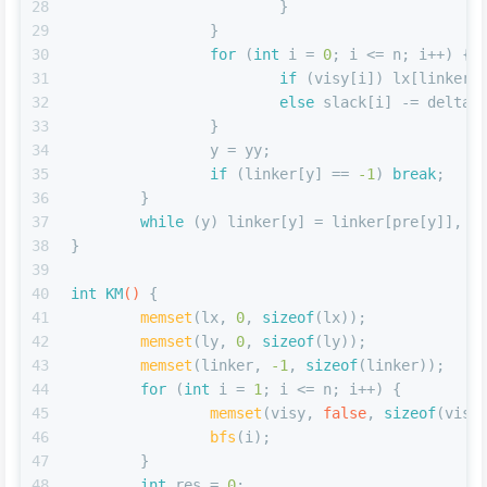
28
			}
29
		}
30
for
 (
int
 i = 
0
; i <= n; i++) {
31
if
 (visy[i]) lx[linker[
32
else
 slack[i] -= delta;
33
		}
34
		y = yy;
35
if
 (linker[y] == 
-1
) 
break
;
36
	}
37
while
 (y) linker[y] = linker[pre[y]], y
38
}
39
40
int
KM
()
{
41
memset
(lx, 
0
, 
sizeof
(lx));
42
memset
(ly, 
0
, 
sizeof
(ly));
43
memset
(linker, 
-1
, 
sizeof
(linker));
44
for
 (
int
 i = 
1
; i <= n; i++) {
45
memset
(visy, 
false
, 
sizeof
(visy
46
bfs
(i);
47
	}
48
int
 res = 
0
;