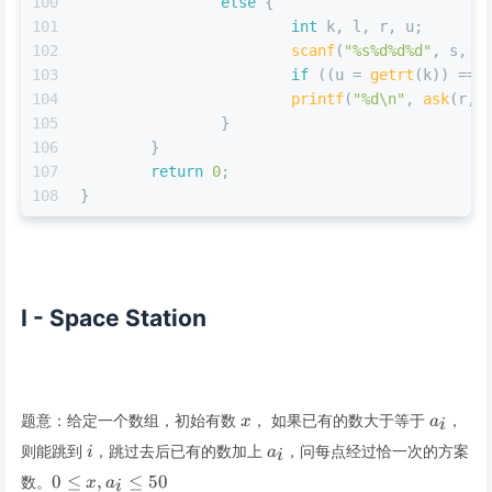
100
else
 {
101
int
 k, l, r, u;
102
scanf
(
"%s%d%d%d"
, s, &
103
if
 ((u = 
getrt
(k)) == 
104
printf
(
"%d\n"
, 
ask
(r, 
105
		}
106
	}
107
return
0
;
108
}
I - Space Station
x
a_i
题意：给定一个数组，初始有数
， 如果已有的数大于等于
，
x
a
i
i
a_i
则能跳到
，跳过去后已有的数加上
，问每点经过恰一次的方案
i
a
i
0\le
0
≤
,
≤
50
数。
x
a
i