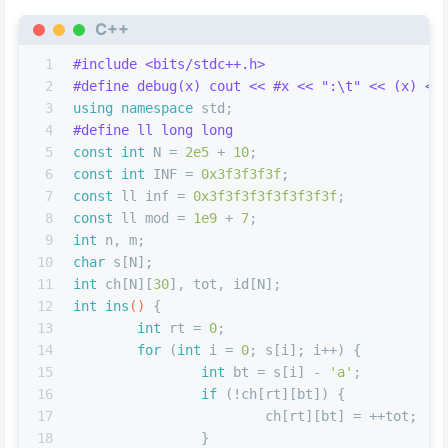
C++
1
#
include
<bits/stdc++.h>
2
#
define
 debug(x) cout << #x << 
":\t"
 << (x) <<
3
using
namespace
 std;
4
#
define
 ll long long
5
const
int
 N = 
2e5
 + 
10
;
6
const
int
 INF = 
0x3f3f3f3f
;
7
const
 ll inf = 
0x3f3f3f3f3f3f3f3f
;
8
const
 ll mod = 
1e9
 + 
7
;
9
int
 n, m;
10
char
 s[N];
11
int
 ch[N][
30
], tot, id[N];
12
int
ins
()
{
13
int
 rt = 
0
;
14
for
 (
int
 i = 
0
; s[i]; i++) {
15
int
 bt = s[i] - 
'a'
;
16
if
 (!ch[rt][bt]) {
17
			ch[rt][bt] = ++tot;
18
		}