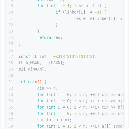
49
for
 (
int
 i = 
1
; i <= n; i++) {
50
if
 (linker[i] != 
-1
) {
51
			res += w[linker[i]][i];
52
		}
53
	}
54
return
 res;
55
}
56
57
const
 LL inf = 
0x3f3f3f3f3f3f3f3f
;
58
LL b[MAXN], c[MAXN];
59
pii a[MAXN];
60
61
int
main
()
{
62
	cin >> n;
63
for
 (
int
 i = 
0
; i < n; ++i) cin >> a[i]
64
for
 (
int
 i = 
0
; i < n; ++i) cin >> a[i]
65
for
 (
int
 i = 
0
; i < n; ++i) cin >> b[i]
66
for
 (
int
 i = 
0
; i < n; ++i) cin >> c[i]
67
sort
(a, a + n);
68
for
 (
int
 i = 
1
; i < n; ++i) a[i].second